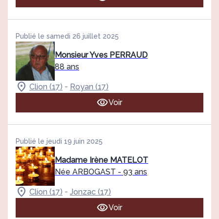
Publié le samedi 26 juillet 2025
Monsieur Yves PERRAUD
88 ans
-
Clion (17)
Royan (17)
Voir
Publié le jeudi 19 juin 2025
Madame Irène MATELOT
Née ARBOGAST
- 93 ans
-
Clion (17)
Jonzac (17)
Voir