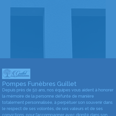
Pompes Funèbres Guillet
Depuis près de 50 ans, nos équipes vous aident à honorer
la mémoire de la personne défunte de manière
totalement personnalisée, à perpétuer son souvenir dans
le respect de ses volontés, de ses valeurs et de ses
convictions, pour l’accompagner avec dignité dans son