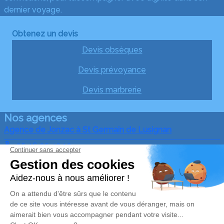
dernier voyage.
Obtenez un devis
Devis obsèques
Devis prévoyance
Devis marbrerie
Nos agences
Agence de Jonzac à St Germain de Lusignan
05 46 95 43 10
pf@guillet17.com
19 Route de Saint-Genis - 17500 - Saint-Germain-de-
Lusignan
4.9/5 - 108 avis
Agence de Mirambeau à Consac