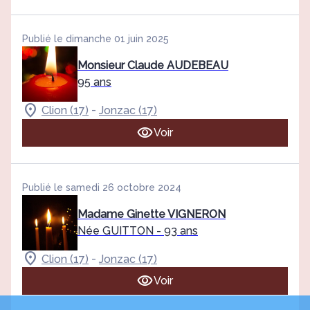
Publié le dimanche 01 juin 2025
Monsieur Claude AUDEBEAU
95 ans
-
Clion (17)
Jonzac (17)
Voir
Publié le samedi 26 octobre 2024
Madame Ginette VIGNERON
Née GUITTON
- 93 ans
-
Clion (17)
Jonzac (17)
Voir