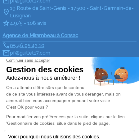
pf@guillet17.com
19 Route de Saint-Genis - 17500 - Saint-Germain-de-
Lusignan
4.9/5 - 108 avis
Agence de Mirambeau à Consac
05 46 95 43 10
pf@guillet17.com
3 La Bergerie - 17150 - Consac
5/5 - 3 avis
Nos Services
Liens utiles
En cas de décès
Avis de décès
Prévoir ses obsèques
Demande de rendez-vous
en agence
Monuments funéraires
Services aux familles
Nos réseaux sociaux
Mentions légales