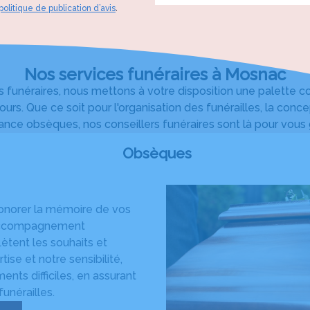
l’équipe pour son soutien dans c
politique de publication d’avis
.
Nos services funéraires à Mosnac
es funéraires, nous mettons à votre disposition une palette
tours. Que ce soit pour l'organisation des funérailles, la con
rance obsèques, nos conseillers funéraires sont là pour vous
Obsèques
onorer la mémoire de vos
n accompagnement
ètent les souhaits et
ise et notre sensibilité,
ts difficiles, en assurant
unérailles.