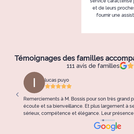
service caractérisé
et de leurs proch
fournir une assi
Témoignages des familles accom
111 avis de familles
lucas puyo
ccueil
Remerciements à M. Bossis pour son très grand p
un
écoute et sa bienveillance. Et plus largement à s
sérieux, compétence et élégance. Leur présence a
dans ces moments difficiles. Un grand Merci !