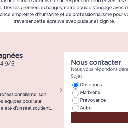
 par une écoute attentive et un respect profond envers les 
es. Dès les premiers échanges, notre équipe s'engage avec
stance empreinte d'humanité et de professionnalisme pour 
traverser cette épreuve avec pudeur et dignité.
pagnées
Nous contacter
4.9/5
Nous vous répondons dans 
Sujet
Zahia Djiaba
Obsèques
Marbrerie
rofessionnalisme, son
Nous tenons à remercier chale
Prévoyance
es équipes pour leur
pour l’accompagnement exceptio
Autre
 été d'un réel soutient
obsèques de notre chère maman.
bienveillance, leur écoute et leur
belle cérémonie, pleine de dign