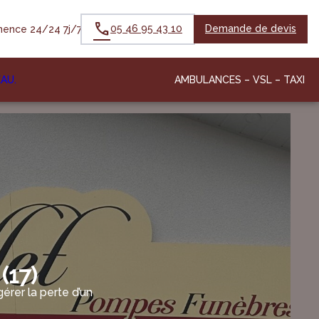
05 46 95 43 10
Demande de devis
ence 24/24 7j/7
EAU
.
AMBULANCES – VSL – TAXI
(17)
rer la perte d’un