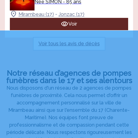
Née SIMON
- 85 ans
-
Mirambeau (17)
Jonzac (17)
Voir
Voir tous les avis de décès
Notre réseau d’agences de pompes
funèbres dans le 17 et ses alentours
Nous disposons d'un réseau de 2 agences de pompes
funèbres de proximité. Cela nous permet d'offrir un
accompagnement personnalisé sur la ville de
Mirambeau ainsi que sur l'ensemble du 17 (Charente-
Maritime). Nos équipes font preuve de
professionnalisme et de compassion pendant cette
période délicate. Nous respectons rigoureusement les