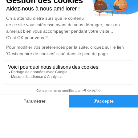
19 Route de Saint-Genis - 17500 - Saint-Germain-de-
Lusignan
4.9/5 - 108 avis
Agence de Mirambeau à Consac
05 46 95 43 10
pf@guillet17.com
3 La Bergerie - 17150 - Consac
5/5 - 3 avis
Nos Services
Liens utiles
En cas de décès
Avis de décès
Prévoir ses obsèques
Demande de rendez-vous
en agence
Monuments funéraires
05 46 95 43 10
Demande de devis
Services aux familles
Nos réseaux sociaux
Mentions légales
Politique de traitement des données personnelles