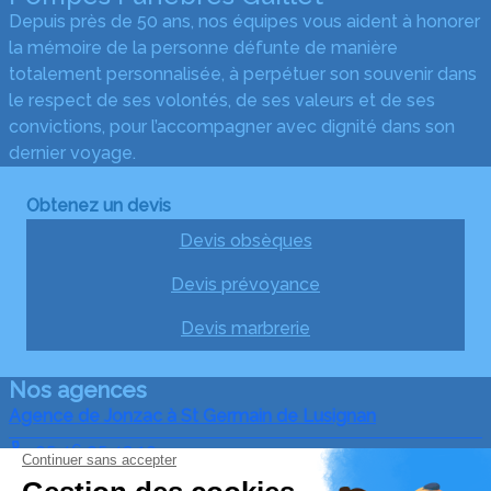
Depuis près de 50 ans, nos équipes vous aident à honorer
la mémoire de la personne défunte de manière
totalement personnalisée, à perpétuer son souvenir dans
le respect de ses volontés, de ses valeurs et de ses
convictions, pour l’accompagner avec dignité dans son
dernier voyage.
Obtenez un devis
Devis obsèques
Devis prévoyance
Devis marbrerie
Nos agences
Agence de Jonzac à St Germain de Lusignan
05 46 95 43 10
pf@guillet17.com