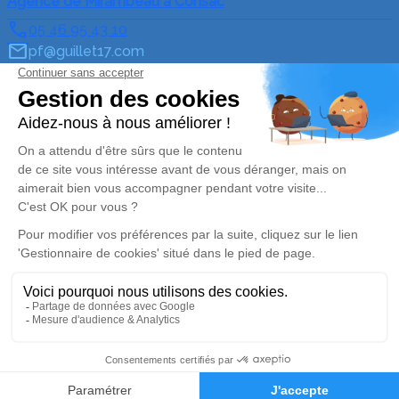
Agence de Mirambeau à Consac
05 46 95 43 10
pf@guillet17.com
3 La Bergerie – 17150 – Consac
5/5 – 3 avis
Nos Services
Liens utiles
En cas de décès
Avis de décès
Prévoir ses obsèques
Demande de rendez-vous
en agence
Monuments funéraires
Services aux familles
Nos réseaux sociaux
Mentions légales
Politique de traitement des données personnelles
Politique d’utilisation des cookies
Gestionnaire de cookies
Zone d'intervention
05 46 95 43 10
Demande de devis
Réalisation et référencement par