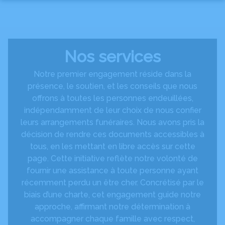
Aller
au
NOS SERVICES
contenu
NOS AGENCES
ORGANISER DES OBSÈQUES
Nos services
NOTRE CHAMBRE FUNERAIRE
JONZAC
PRÉVOIR SES OBSÈQUES
Notre premier engagement réside dans la
ESPACES HOMMAGES
présence, le soutien, et les conseils que nous
MIRAMBEAU
MONUMENTS FUNÉRAIRES
CÉRÉMONIES
offrons à toutes les personnes endeuillées,
indépendamment de leur choix de nous confier
BOUTIQUE EN LIGNE
SERVICES AUX FAMILLES
leurs arrangements funéraires. Nous avons pris la
AMBULANCES – VSL – TAXI
décision de rendre ces documents accessibles à
NETTOYAGE DE MONUMENTS FUNÉRAIRES
tous, en les mettant en libre accès sur cette
page. Cette initiative reflète notre volonté de
fournir une assistance à toute personne ayant
récemment perdu un être cher. Concrétisé par le
biais d’une charte, cet engagement guide notre
approche, affirmant notre détermination à
accompagner chaque famille avec respect,