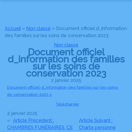
Aller
au
NOS SERVICES
contenu
NOS AGENCES
ORGANISER DES OBSÈQUES
Accueil
»
Non classé
»
Document officiel d_information
des familles sur les soins de conservation 2023
NOTRE CHAMBRE FUNERAIRE
JONZAC
PRÉVOIR SES OBSÈQUES
Non classé
ESPACES HOMMAGES
Document officiel
MIRAMBEAU
MONUMENTS FUNÉRAIRES
CÉRÉMONIES
d_information des familles
sur les soins de
BOUTIQUE EN LIGNE
SERVICES AUX FAMILLES
conservation 2023
AMBULANCES – VSL – TAXI
2 janvier 2025
NETTOYAGE DE MONUMENTS FUNÉRAIRES
Document-officiel-d_information-des-familles-sur-les-soins-
de-conservation-2023-1
Télécharger
2 janvier 2025
«
Article Précédent :
Article Suivant :
CHAMBRES FUNÉRAIRES, CE
Charte personne