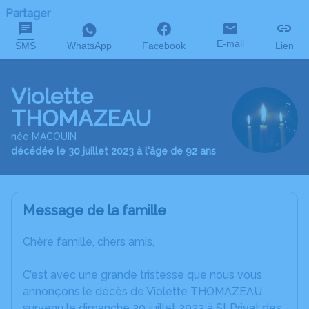
Partager
E-mail
SMS
WhatsApp
Facebook
Lien
Violette
THOMAZEAU
née MACOUIN
décédée le 30 juillet 2023 à l'âge de 92 ans
Message de la famille
Chère famille, chers amis,
C’est avec une grande tristesse que nous vous
annonçons le décès de Violette THOMAZEAU
survenu le dimanche 30 juillet 2023 à St Privat des