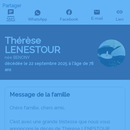
Partager
E-mail
SMS
WhatsApp
Facebook
Lien
Thérèse
LENESTOUR
née BENONY
décédée le 22 septembre 2025 à l'âge de 78
ans
Message de la famille
Chère famille, chers amis,
C’est avec une grande tristesse que nous vous
annonçons le décès de Thérèse LENESTOUR