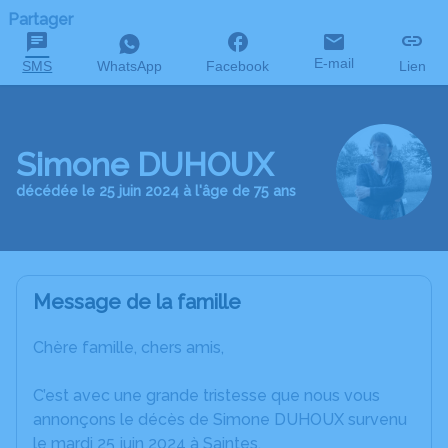
Partager
E-mail
SMS
WhatsApp
Facebook
Lien
Simone DUHOUX
décédée le 25 juin 2024 à l'âge de 75 ans
Message de la famille
Chère famille, chers amis,
C’est avec une grande tristesse que nous vous
annonçons le décès de Simone DUHOUX survenu
le mardi 25 juin 2024 à Saintes.