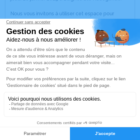
Nous vous invitons à utiliser cet espace pour
laisser vos condoléances, partager des photos
souvenirs, une anecdote ou exprimer vos pensées
à travers des poèmes ou des textes. Cet endroit
est un lieu d'expression dédié à honorer la
mémoire de Paul LUTARD.
Un service de plantation d’arbre hommage est
disponible ici
.
Je rends hommage
Cérémonie religieuse
mardi 31 janvier 2023 à 15h00
1
Église Saint Germain de Saint-Germain-de-
Faire-part
Hommages
Vibrac