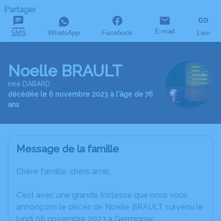
Partager
E-mail
SMS
WhatsApp
Facebook
Lien
Noelle BRAULT
née DABARD
décédée le 6 novembre 2023 à l'âge de 76
ans
Message de la famille
Chère famille, chers amis,
C’est avec une grande tristesse que nous vous
annonçons le décès de Noelle BRAULT survenu le
lundi 06 novembre 2023 à Germignac.