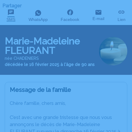
Partager
E-mail
SMS
WhatsApp
Facebook
Lien
Marie-Madeleine
FLEURANT
née CHADENIERS
décédée le 16 février 2025 à l'âge de 90 ans
Message de la famille
Chère famille, chers amis,
C’est avec une grande tristesse que nous vous
annonçons le décès de Marie-Madeleine
FLEURANT survenu le dimanche 16 février 2025 à