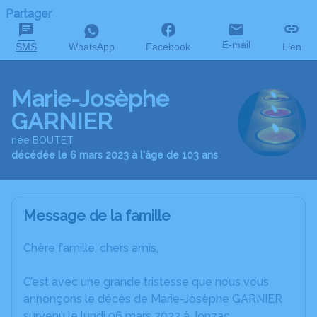
Partager
E-mail
SMS
WhatsApp
Facebook
Lien
Marie-Josèphe
GARNIER
née BOUTET
décédée le 6 mars 2023 à l'âge de 103 ans
Message de la famille
Chère famille, chers amis,
C’est avec une grande tristesse que nous vous
annonçons le décès de Marie-Josèphe GARNIER
survenu le lundi 06 mars 2023 à Jonzac.