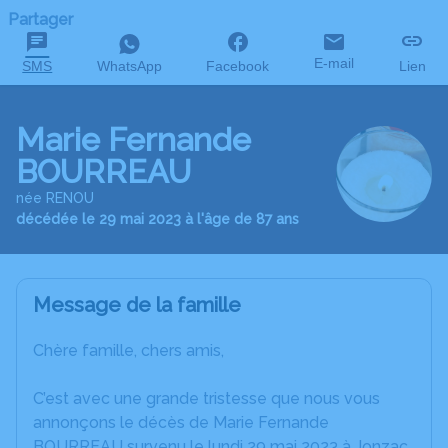
Partager
E-mail
SMS
WhatsApp
Facebook
Lien
Marie Fernande
BOURREAU
née RENOU
décédée le 29 mai 2023 à l'âge de 87 ans
Message de la famille
Chère famille, chers amis,
C’est avec une grande tristesse que nous vous
annonçons le décès de Marie Fernande
BOURREAU survenu le lundi 29 mai 2023 à Jonzac.