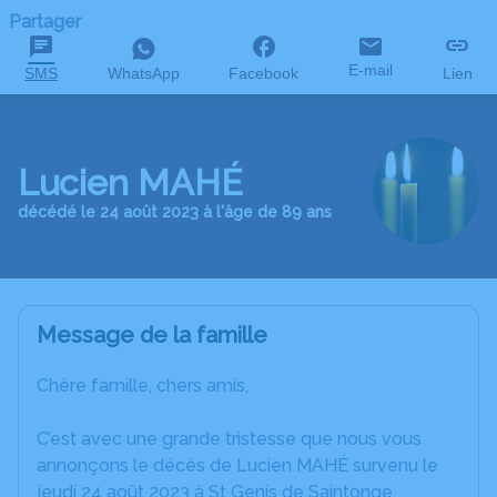
Partager
E-mail
SMS
WhatsApp
Facebook
Lien
Lucien MAHÉ
décédé le 24 août 2023 à l'âge de 89 ans
Message de la famille
Chère famille, chers amis,
C’est avec une grande tristesse que nous vous
annonçons le décès de Lucien MAHÉ survenu le
jeudi 24 août 2023 à St Genis de Saintonge.