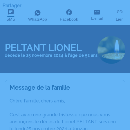
Partager
E-mail
SMS
WhatsApp
Facebook
Lien
PELTANT LIONEL
décédé le 25 novembre 2024 à l'âge de 52 ans
Message de la famille
Chère famille, chers amis,
C’est avec une grande tristesse que nous vous
annonçons le décès de Lionel PELTANT survenu
le lundi 25 novembre 2024 à Jonzac.