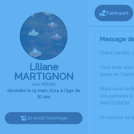
Faire-part
Message de 
Chère famille, 
Liliane
C’est avec une
MARTIGNON
Genis de Saint
née YERSIN
Nous vous invit
décédée le 15 mars 2024 à l'âge de
vos pensées à t
87 ans
MARTIGNON.
Un service de 
Je rends hommage