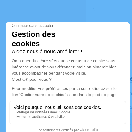
Déroulé de
Les inform
Activez une ale
Recevoir une ale