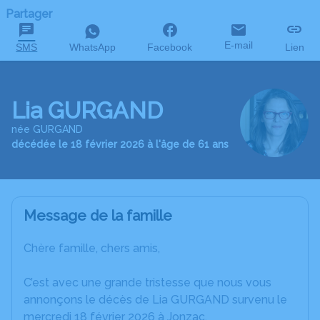
Partager
E-mail
SMS
WhatsApp
Facebook
Lien
Lia GURGAND
née GURGAND
décédée le 18 février 2026 à l'âge de 61 ans
Message de la famille
Chère famille, chers amis,
C’est avec une grande tristesse que nous vous
annonçons le décès de Lia GURGAND survenu le
mercredi 18 février 2026 à Jonzac.