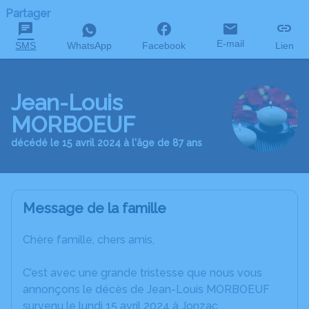
Partager
E-mail
SMS
WhatsApp
Facebook
Lien
Jean-Louis
MORBOEUF
décédé le 15 avril 2024 à l'âge de 87 ans
Message de la famille
Chère famille, chers amis,
C’est avec une grande tristesse que nous vous
annonçons le décès de Jean-Louis MORBOEUF
survenu le lundi 15 avril 2024 à Jonzac.