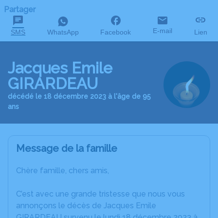
Partager
E-mail
SMS
WhatsApp
Facebook
Lien
Jacques Emile
GIRARDEAU
décédé le 18 décembre 2023 à l'âge de 95
ans
Message de la famille
Chère famille, chers amis,
C’est avec une grande tristesse que nous vous
annonçons le décès de Jacques Emile
GIRARDEAU survenu le lundi 18 décembre 2023 à