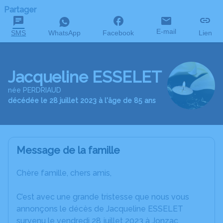
Partager
E-mail
SMS
WhatsApp
Facebook
Lien
Jacqueline ESSELET
née PERDRIAUD
décédée le 28 juillet 2023 à l'âge de 85 ans
Message de la famille
Chère famille, chers amis,
C’est avec une grande tristesse que nous vous
annonçons le décès de Jacqueline ESSELET
survenu le vendredi 28 juillet 2023 à Jonzac.