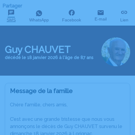
Partager
E-mail
SMS
WhatsApp
Facebook
Lien
Guy CHAUVET
décédé le 18 janvier 2026 à l'âge de 87 ans
Message de la famille
Chère famille, chers amis,
C’est avec une grande tristesse que nous vous
annonçons le décès de Guy CHAUVET survenu le
dimanche 18 janvier 2026 à Lorignac.