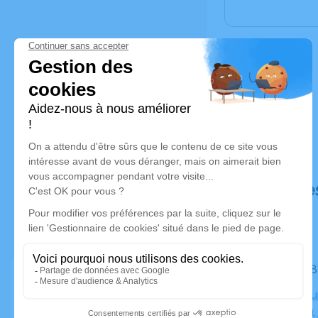
Déroulé de
Le lundi 
Crématoriu
Trousseau,