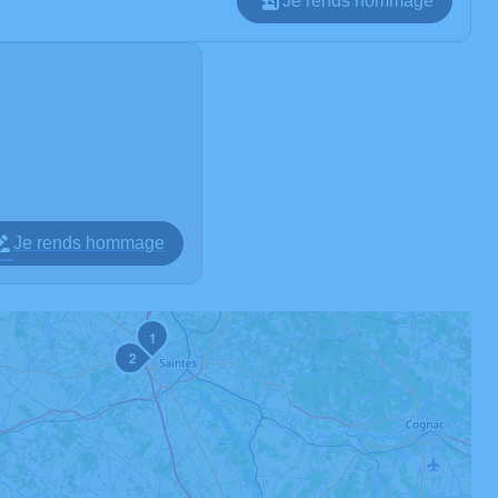
Je rends hommage
Je rends hommage
1
2