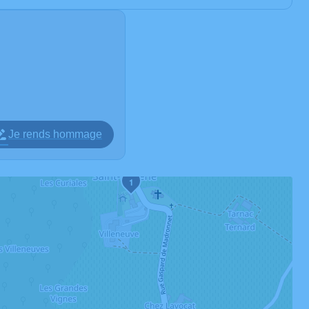
Je rends hommage
1