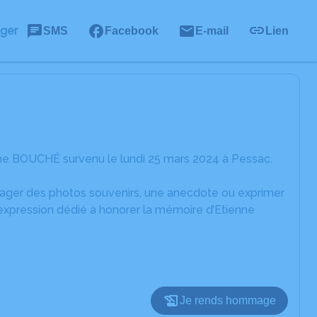
ager
SMS
Facebook
E-mail
Lien
nne BOUCHÉ survenu le lundi 25 mars 2024 à Pessac.
rtager des photos souvenirs, une anecdote ou exprimer
'expression dédié à honorer la mémoire d’Etienne
Je rends hommage