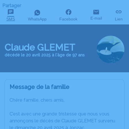
Partager
E-mail
SMS
WhatsApp
Facebook
Lien
Claude GLEMET
décédé le 20 avril 2025 à l'âge de 97 ans
Message de la famille
Chère famille, chers amis,
C’est avec une grande tristesse que nous vous
annonçons le décès de Claude GLEMET survenu
le dimanche 20 avril 2025 à Jonzac.