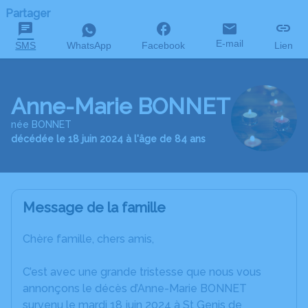
Partager
E-mail
SMS
WhatsApp
Facebook
Lien
Anne-Marie BONNET
née BONNET
décédée le 18 juin 2024 à l'âge de 84 ans
Message de la famille
Chère famille, chers amis,
C’est avec une grande tristesse que nous vous
annonçons le décès d’Anne-Marie BONNET
survenu le mardi 18 juin 2024 à St Genis de